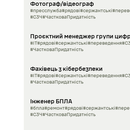
Фотограф/відеограф
#пресслужба
#рядові
#сержантські
#перев
#СЗЧ
#ЧастковаПридатність
Проєктний менеджер групи цифро
#ІТ
#рядові
#сержантські
#переведення
#С
#ЧастковаПридатність
Фахівець з кібербезпеки
#ІТ
#рядові
#сержантські
#переведення
#С
#ЧастковаПридатність
Інженер БПЛА
#бпла
#ремонт
#рядові
#сержантські
#пере
#СЗЧ
#ЧастковаПридатність