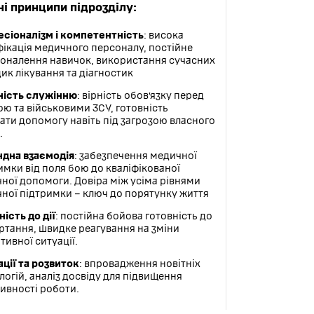
і принципи підрозділу:
сіоналізм і компетентність
: висока
фікація медичного персоналу, постійне
оналення навичок, використання сучасних
ик лікування та діагностик
ність служінню
: вірність обов’язку перед
ою та військовими ЗСУ, готовність
ати допомогу навіть під загрозою власного
.
дна взаємодія
: забезпечення медичної
имки від поля бою до кваліфікованої
ної допомоги. Довіра між усіма рівнями
ної підтримки – ключ до порятунку життя
ність до дії
: постійна бойова готовність до
ртання, швидке реагування на зміни
тивної ситуації.
ації та розвиток
: впровадження новітніх
логій, аналіз досвіду для підвищення
ивності роботи.