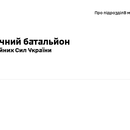
Про підрозділ
В 
чний батальйон
йних Сил України