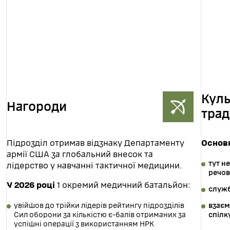
Куль
Нагороди
трад
Підрозділ отримав відзнаку Департаменту
Основн
армії США за глобальний внесок та
тут н
лідерство у навчанні тактичної медицини.
речов
У 2026 році
1 окремий медичний батальйон:
служб
увійшов до трійки лідерів рейтингу підрозділів
взаєм
Сил оборони за кількістю є-балів отриманих за
спілк
успішні операції з використанням НРК