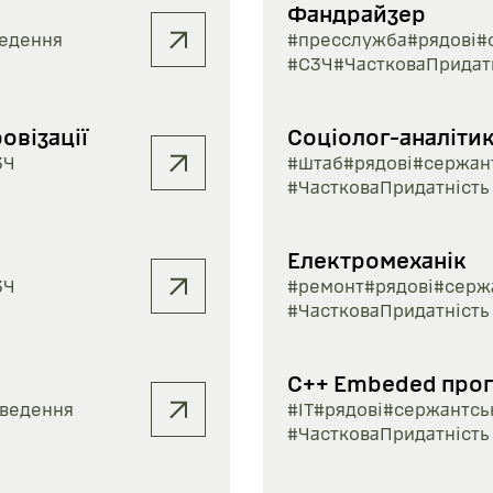
Фандрайзер
едення
#пресслужба
#рядові
#
#СЗЧ
#ЧастковаПридат
візації
Соціолог-аналіти
ЗЧ
#штаб
#рядові
#сержан
#ЧастковаПридатність
Електромеханік
ЗЧ
#ремонт
#рядові
#серж
#ЧастковаПридатність
С++ Embeded прог
ведення
#ІТ
#рядові
#сержантсь
#ЧастковаПридатність