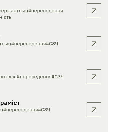
сержантські
#переведення
ність
к
тські
#переведення
#СЗЧ
антські
#переведення
#СЗЧ
раміст
кі
#переведення
#СЗЧ