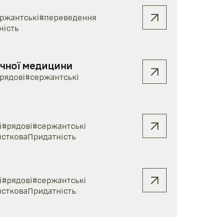
ржантські
#переведення
ність
ичної медицини
рядові
#сержантські
і
#рядові
#сержантські
астковаПридатність
і
#рядові
#сержантські
астковаПридатність