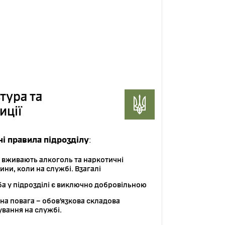
тура та
иції
і правила підрозділу
:
е вживають алкоголь та наркотичні
ини, коли на службі. Взагалі
а у підрозділі є виключно добровільною
на повага – обов’язкова складова
ування на службі.