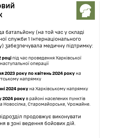
овий
х
а батальйону (на той час у складі
ої служби 1 Інтернаціонального
у) забезпечувала медичну підтримку:
2 році
під час проведення Харківської
наступальної операції
ня 2023 року по квітень 2024 року
на
тському напрямку
вні 2024 року
на Харківському напрямку
у 2024 року
в районі населених пунктів
а Новосілка, Старомайорське, Урожайне.
підрозділ продовжує виконувати
ня в зоні ведення бойових дій.