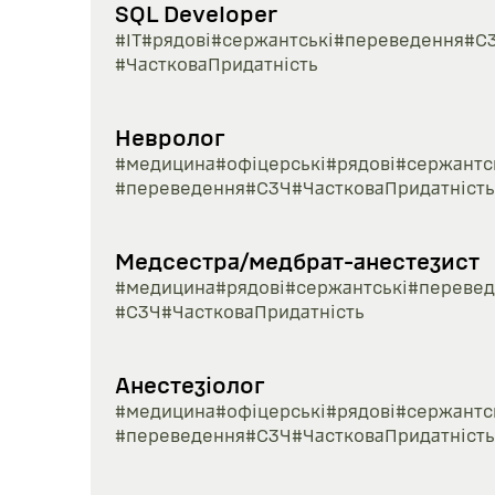
SQL Developer
#ІТ
#рядові
#сержантські
#переведення
#С
#ЧастковаПридатність
Невролог
#медицина
#офіцерські
#рядові
#сержантс
#переведення
#СЗЧ
#ЧастковаПридатність
Медсестра/медбрат-анестезист
#медицина
#рядові
#сержантські
#перевед
#СЗЧ
#ЧастковаПридатність
Анестезіолог
#медицина
#офіцерські
#рядові
#сержантс
#переведення
#СЗЧ
#ЧастковаПридатність