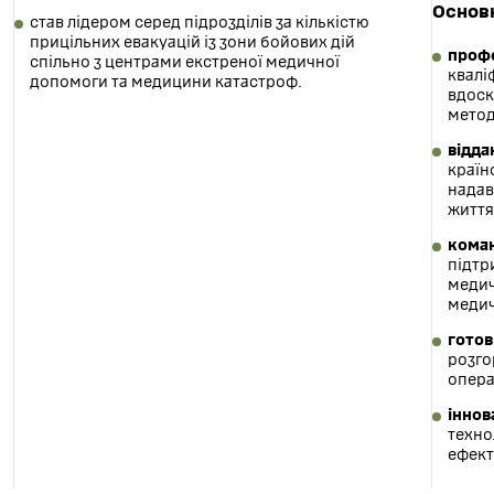
Основн
став лідером серед підрозділів за кількістю
прицільних евакуацій із зони бойових дій
профе
спільно з центрами екстреної медичної
квалі
допомоги та медицини катастроф.
вдоск
метод
відда
країн
надав
життя
коман
підтр
медич
медич
готов
розго
опера
іннов
техно
ефект