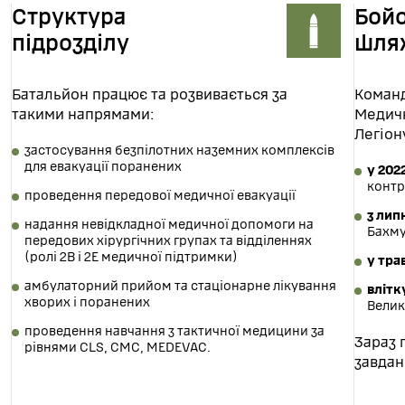
Структура
Бой
підрозділу
шля
Батальйон працює та розвивається за
Команд
такими напрямами:
Медичн
Легіон
застосування безпілотних наземних комплексів
для евакуації поранених
у 202
контр
проведення передової медичної евакуації
з лип
надання невідкладної медичної допомоги на
Бахму
передових хірургічних групах та відділеннях
(ролі 2B і 2E медичної підтримки)
у тра
амбулаторний прийом та стаціонарне лікування
влітк
хворих і поранених
Велик
проведення навчання з тактичної медицини за
Зараз 
рівнями CLS, CMC, MEDEVAC.
завдан