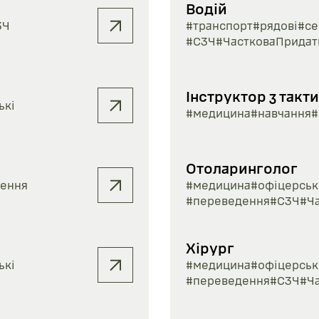
Водій
ЗЧ
#транспорт
#рядові
#се
#СЗЧ
#ЧастковаПридат
Інструктор з такт
ькі
#медицина
#навчання
#
Отоларинголог
ення
#медицина
#офіцерськ
#переведення
#СЗЧ
#Ч
Хірург
ькі
#медицина
#офіцерськ
#переведення
#СЗЧ
#Ч